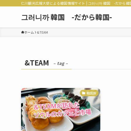
仁川観光広報大使による韓国情報サイト | 그러니까 韓国 -だから韓
그러니까 韓国 -だから韓国-
ホーム
&TEAM
&TEAM
– tag –
韓国旅