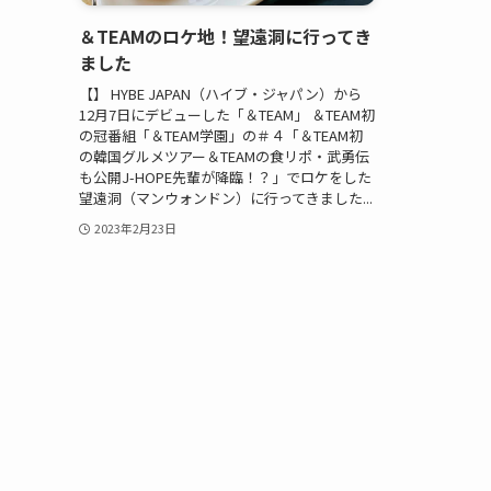
＆TEAMのロケ地！望遠洞に行ってき
ました
【】 HYBE JAPAN（ハイブ・ジャパン）から
12月7日にデビューした「＆TEAM」 ＆TEAM初
の冠番組「＆TEAM学園」の＃４「＆TEAM初
の韓国グルメツアー＆TEAMの食リポ・武勇伝
も公開J-HOPE先輩が降臨！？」でロケをした
望遠洞（マンウォンドン）に行ってきました...
2023年2月23日