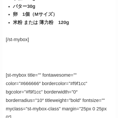
バター30g
卵 1個（Mサイズ）
米粉 または 薄力粉 120g
[/st-mybox]
[st-mybox title=”” fontawesome=””
color=”#666666″ bordercolor=”#f9f1cc”
bgcolor=”#f9f1cc” borderwidth=”0″
borderradius=”10″ titleweight=”bold” fontsize=””
myclass=”st-mybox-class” margin=”25px 0 25px
0″]