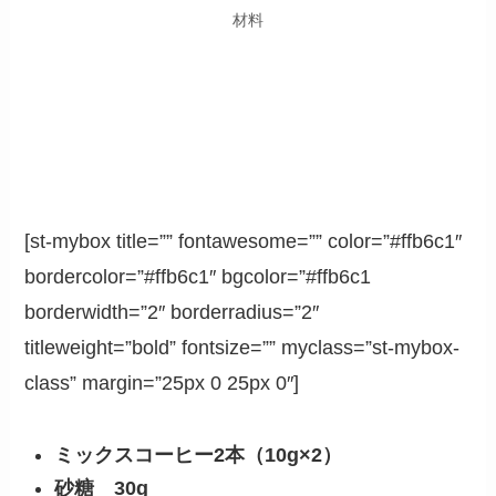
材料
[st-mybox title=”” fontawesome=”” color=”#ffb6c1″
bordercolor=”#ffb6c1″ bgcolor=”#ffb6c1
borderwidth=”2″ borderradius=”2″
titleweight=”bold” fontsize=”” myclass=”st-mybox-
class” margin=”25px 0 25px 0″]
ミックスコーヒー2本（10g×2）
砂糖 30g