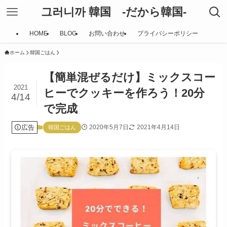
그러니까 韓国 -だから韓国-
HOME
BLOG
お問い合わせ
プライバシーポリシー
ホーム
韓国ごはん
【簡単混ぜるだけ】ミックスコー
2021
ヒーでクッキーを作ろう！20分
4/14
で完成
広告
2020年5月7日
2021年4月14日
韓国ごはん